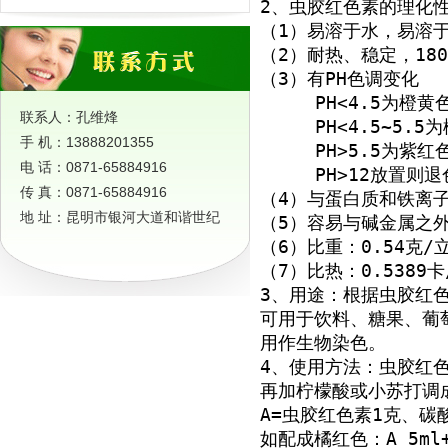
2、虫胶红色素的理化
（1）易溶于水，易溶
（2）耐热、稳定，18
（3）有PH色调变化
     PH<4.5为橙黄
联系人：孔维烽
     PH<4.5~5.5
手 机：13888201355
     PH>5.5为紫红
电 话：0871-65884916
     PH>12放置则退
传 真：0871-65884916
（4）与蛋白质和铁离
地 址：昆明市银河大道和谐世纪
（5）容易与碱金属之
（6）比重：0.54克/
（7）比热：0.5389
3、用途：根据虫胶红
可用于饮料、糖果、葡
用作生物染色。
4、使用方法：虫胶红
再加柠檬酸或小苏打调
A=虫胶红色素1克、碳酸
如配成橘红色：A 5ml