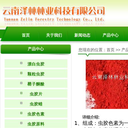
首页
关于我们
新闻动态
产品中心
产品中心
您现在的位置：
首页
>>
产
漂白虫胶
颗粒虫胶
罌子酮酸
虫胶片
虫胶蜡
虫胶色素
详细介绍:
1、组成：虫胶色素为一
虫胶原料