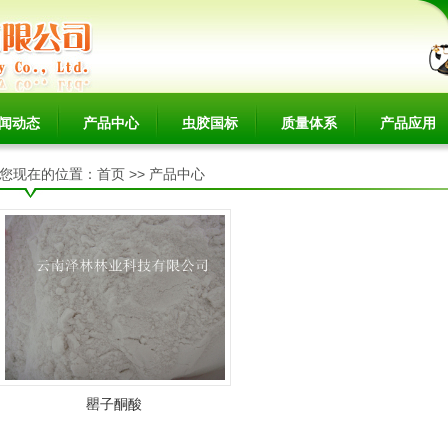
闻动态
产品中心
虫胶国标
质量体系
产品应用
您现在的位置：
首页
>> 产品中心
罌子酮酸