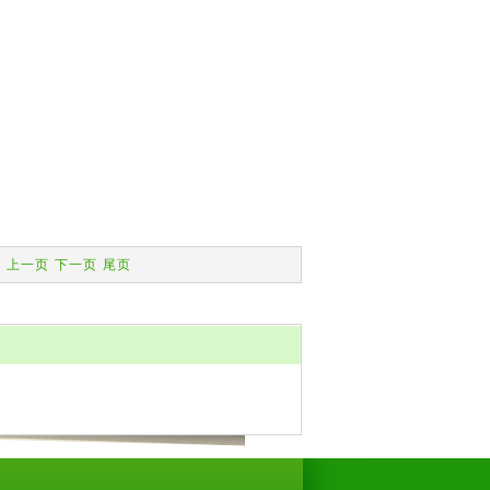
页
上一页
下一页
尾页